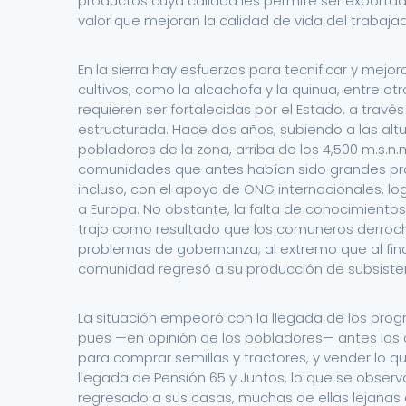
productos cuya calidad les permite ser export
valor que mejoran la calidad de vida del trabajad
En la sierra hay esfuerzos para tecnificar y mejo
cultivos, como la alcachofa y la quinua, entre otro
requieren ser fortalecidas por el Estado, a travé
estructurada. Hace dos años, subiendo a las al
pobladores de la zona, arriba de los 4,500 m.s.n
comunidades que antes habían sido grandes pr
incluso, con el apoyo de ONG internacionales, lo
a Europa. No obstante, la falta de conocimientos
trajo como resultado que los comuneros derroch
problemas de gobernanza; al extremo que al final
comunidad regresó a su producción de subsiste
La situación empeoró con la llegada de los prog
pues —en opinión de los pobladores— antes los
para comprar semillas y tractores, y vender lo q
llegada de Pensión 65 y Juntos, lo que se observ
regresado a sus casas, muchas de ellas lejanas 