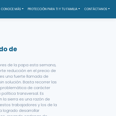
CONOCE MÁS
PROTECCIÓN PARA TI Y TU FAMILIA
CONTÁCTANOS
ndo de
tores de la papa esta semana,
erte reducción en el precio de
 es una fuerte llamada de
in solución.
Basta recorrer las
a problemática de carácter
política transversal. Es
n la sierra es una razón de
estos trabajadores y los de la
a logrado desarrollar