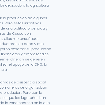
ados, creando cadenas de
or dedicado a la agricultura.
rar la producción de algunos
s. Pero estas iniciativas
s de una política ordenada y
turas de Cusco con
.m., ellos me enseñaban
oductoras de papa y que
graron exportar su producción
 financieros y empresariales
en el dinero y se generen
izar el apoyo de la ONG, la
ncia.
ramas de asistencia social,
 comuneros se organizaban
ue producían. Pero con la
a es que los lugareños han
de la zona céntrica en la que