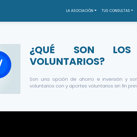
LA ASOCIACIÓN
TUS CONSULTAS
¿QUÉ SON LOS 
VOLUNTARIOS?
Son una opción de ahorro e inversión y so
voluntarios con y aportes voluntarios sin fin prev