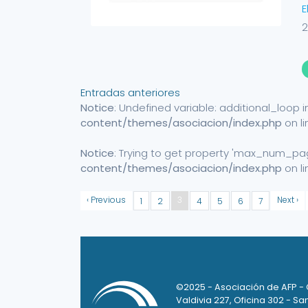
E
2
Navegación
Entradas anteriores
Notice
: Undefined variable: additional_loop 
de
content/themes/asociacion/index.php
on l
entradas
Notice
: Trying to get property 'max_num_pa
content/themes/asociacion/index.php
on l
‹ Previous
3
Next ›
1
2
4
5
6
7
©2025 - Asociación de AFP -
Valdivia 227, Oficina 302 - San