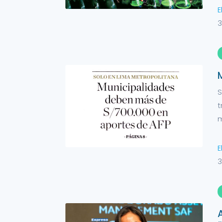
E
3
S
t
m
E
3