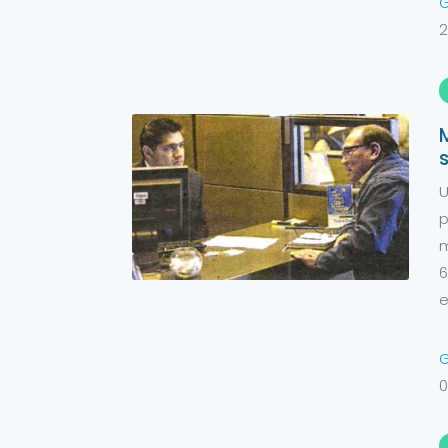
G
2
U
p
m
6
e
G
0