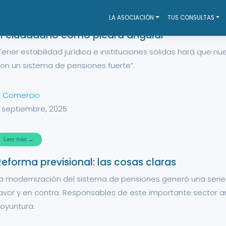
LA ASOCIACIÓN
TUS CONSULTAS
El ciudadano como piedra angular
Tener estabilidad jurídica e instituciones sólidas hará que n
on un sistema de pensiones fuerte”.
l Comercio
1 septiembre, 2025
Leer más →
Reforma previsional: las cosas claras
a modernización del sistema de pensiones generó una serie
avor y en contra. Responsables de este importante sector a
oyuntura.