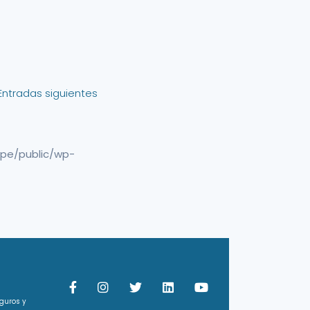
Entradas siguientes
pe/public/wp-
guros y