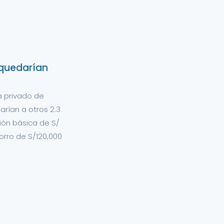
 quedarían
a privado de
rían a otros 2.3
ión básica de S/
rro de S/120,000