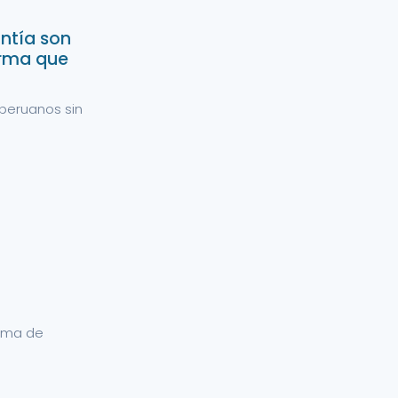
ntía son
orma que
peruanos sin
tema de