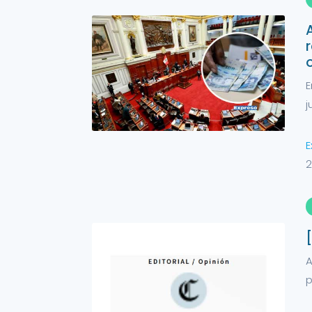
E
j
E
2
A
p