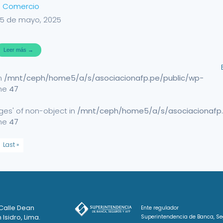
l Comercio
5 de mayo, 2025
Leer más →
in
/mnt/ceph/home5/a/s/asociacionafp.pe/public/wp-
ine
47
ges' of non-object in
/mnt/ceph/home5/a/s/asociacionafp.
ine
47
Last »
 Calle Dean
Ente regulador
 Isidro, Lima.
Superintendencia de Banca, Se