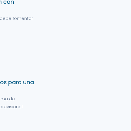
n con
 debe fomentar
ndos para una
orma de
revisional