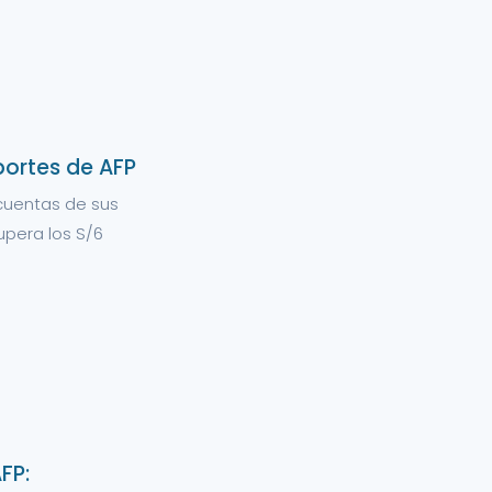
ortes de AFP
 cuentas de sus
upera los S/6
FP: