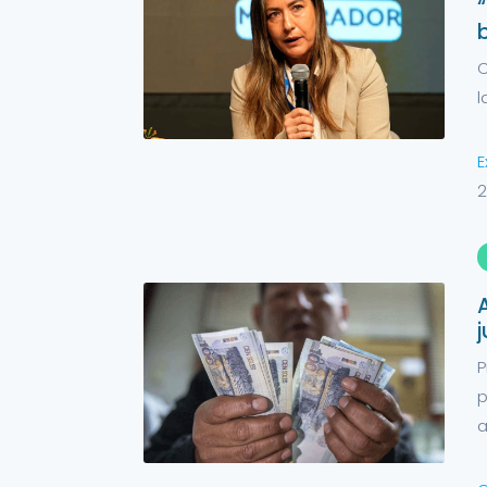
C
l
E
2
P
p
a