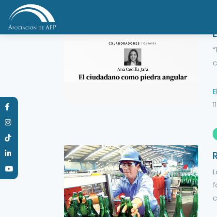
NOTICIAS
“
c
E
1
L
f
c