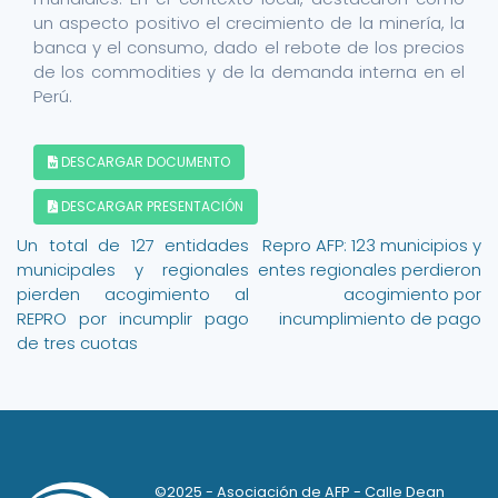
un aspecto positivo el crecimiento de la minería, la
banca y el consumo, dado el rebote de los precios
de los commodities y de la demanda interna en el
Perú.
DESCARGAR DOCUMENTO
DESCARGAR PRESENTACIÓN
Navegación
Un total de 127 entidades
Repro AFP: 123 municipios y
municipales y regionales
entes regionales perdieron
de
pierden acogimiento al
acogimiento por
entradas
REPRO por incumplir pago
incumplimiento de pago
de tres cuotas
©2025 - Asociación de AFP - Calle Dean